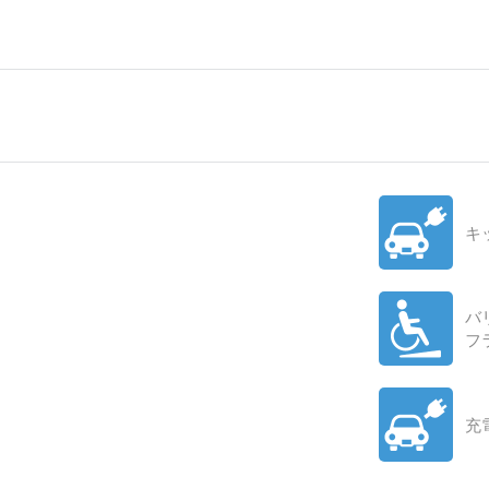
キ
バ
フ
充