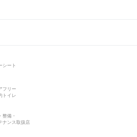
ーシート
アフリー
的トイレ
・整備・
テナンス取扱店