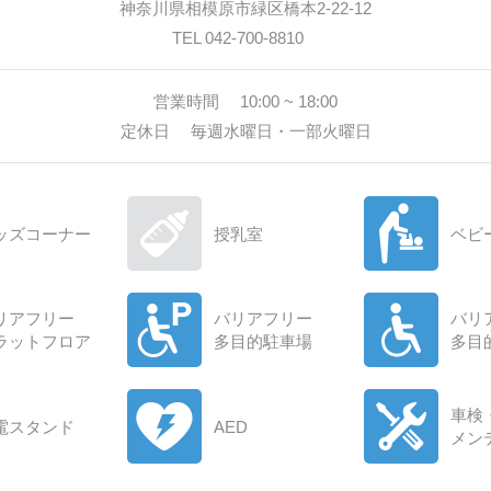
神奈川県相模原市緑区橋本2-22-12
TEL
042-700-8810
営業時間
10:00 ~ 18:00
定休日
毎週水曜日・一部火曜日
ッズコーナー
授乳室
ベビ
リアフリー
バリアフリー
バリ
ラットフロア
多目的駐車場
多目
車検
電スタンド
AED
メン