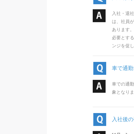
入社・退
は、社員
あります
必要とする
ンジを促
車で通勤
車での通
象となり
入社後の