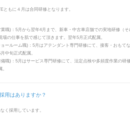
、TEともに４月は合同研修となります。
(営業職)：5月から翌年4月まで、新車・中古車店舗での実地研修（
現場の仕事を肌で感じて頂きます。翌年5月正式配属。
(ショールーム職)：5月はアテンダント専門研修にて、接客・おもて
5月中旬正式配属。
(整備職)：5月はサービス専門研修にて、法定点検や多頻度作業の研
属。
採用はありますか？
係なく採用しています。