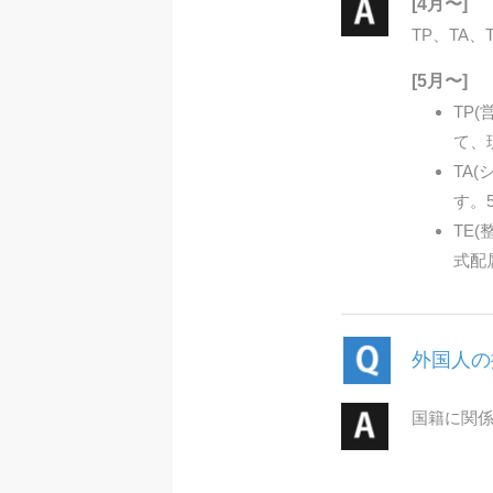
[4月〜]
TP、TA
[5月〜]
TP
て、
TA
す。
TE
式配
外国人の
国籍に関