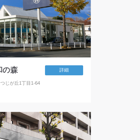
昭和の森
詳細
つつじが丘1丁目1-64